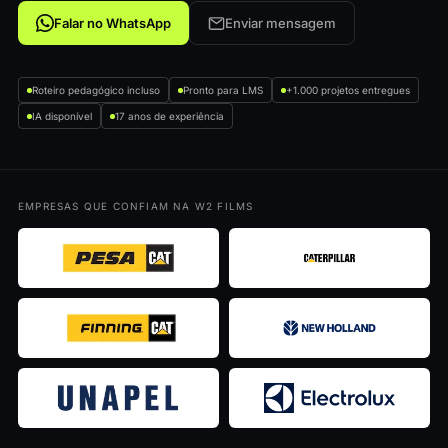
Falar no WhatsApp
Enviar mensagem
Roteiro pedagógico incluso
Pronto para LMS
+1.000 projetos entregues
IA disponível
17 anos de experiência
EMPRESAS QUE CONFIAM NA W2 FILMS