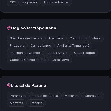
CIC
Boqueirão
Todos os bairros
Região Metropolitana
São José dos Pinhais
Araucária
Colombo
Pinhais
Piraquara
Campo Largo
Almirante Tamandaré
Fazenda Rio Grande
Campo Magro
Quatro Barras
Campina Grande do Sul
Balsa Nova
Litoral do Paraná
Paranaguá
Pontal do Paraná
Matinhos
Guaratuba
Morretes
Antonina