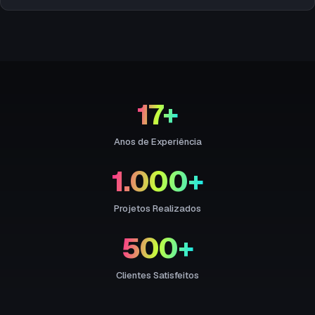
planejamento antecipado. Cuidamos de todo o processo
Apenas 2 dias úteis! Somos os mais rápidos em Curitiba.
de autorização para você. O prazo para autorização é
Após a filmagem, organizamos, selecionamos e enviamos
geralmente de 5 a 10 dias úteis.
todo o material bruto em alta resolução via servidor
próprio em até 2 dias úteis. Se contratar edição, o prazo
será informado conforme a complexidade.
17+
Anos de Experiência
1.000+
Projetos Realizados
500+
Clientes Satisfeitos